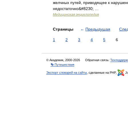
желчных путей, приводящее к нарушен
недостаточно&#8230; …
Медицинская энциклопедия
Страницы
←
Предыдущая
Сле
1
2
3
4
5
6
© Академик, 2000-2026
Обратная связь:
Техподдерж
👣 Путешествия
Экспорт словарей на сайты
, сделанные на PHP,
Jo