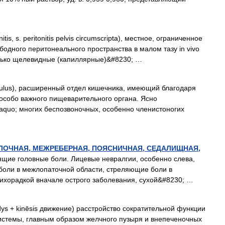
itis, s. peritonitis pelvis circumscripta), местное, ограниченное
одного перитонеального пространства в малом тазу in vivo
лько щелевидные (капиллярные)&#8230; …
culus), расширенный отдел кишечника, имеющий благодаря
особо важного пищеварительного органа. Ясно
quo; многих беспозвоночных, особенно членистоногих
ЛОЧНАЯ, МЕЖРЕБЕРНАЯ, ПОЯСНИЧНАЯ, СЕДАЛИЩНАЯ,
вящие головные боли. Лицевые невралгии, особенно слева,
 боли в межлопаточной области, стреляющие боли в
лихорадкой вначале острого заболевания, сухой&#8230; …
dys + kinēsis движение) расстройство сократительной функции
стемы, главным образом желчного пузыря и внепеченочных