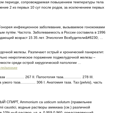
вом периоде, сопровождаемая повышением температуры тела
чение 2 из первых 10 сут после родов, за исключением первых
онорея инфекционное заболевание, вызываемое гонококками
м путём. Частота. Заболеваемость в России составила в 1996
ладающий возраст 15 35 лет. Этиология Возбудители&#8230; …
дочной железы. Различают острый и хронический панкреатит.
ельно некротическое поражение поджелудочной железы –
аемости среди острой хирургической патологии …
 педагогике
.............. 267 II. Патоотогия таза.................. 278 III.
ка узкого таза............... 306 I. Анатомия таза. Таз (pelvis), часть
 СПИРТ, Ammonium са usticum solutum (правильнее
nii caustici, водные растворы аммиака (см.) различной
10% ный раствор, уд. в. 0,959 0,960, представляющий