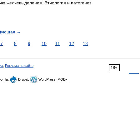
ию желчевыделения. Этиология и патогенез
дующая
→
7
8
9
10
11
12
13
ка
,
Реклама на сайте
18+
omla,
Drupal,
WordPress, MODx.