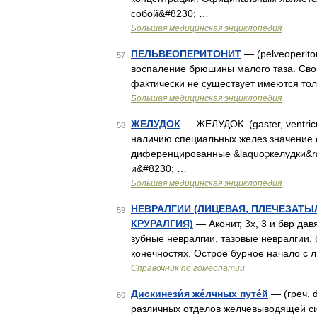
собой&#8230; …
Большая медицинская энциклопедия
ПЕЛЬВЕОПЕРИТОНИТ
— (pelveoperiton
57
воспаление брюшины малого таза. Своб
фактически не существует имеются то
Большая медицинская энциклопедия
ЖЕЛУДОК
— ЖЕЛУДОК. (gaster, ventri
58
наличию специальных желез значение 
диференцированные &laquo;желудки&ra
и&#8230; …
Большая медицинская энциклопедия
НЕВРАЛГИИ (ЛИЦЕВАЯ, ПЛЕЧЕЗАТЫ
59
КРУРАЛГИЯ)
— Аконит, 3х, 3 и бвр да
зубные невралгии, тазовые невралгии,
конечностях. Острое бурное начало с 
Справочник по гомеопатии
Дискинези́я же́лчных путе́й
— (греч. 
60
различных отделов желчевыводящей си