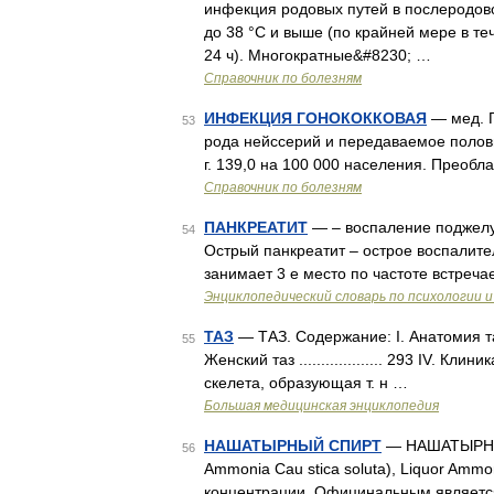
инфекция родовых путей в послеродо
до 38 °С и выше (по крайней мере в те
24 ч). Многократные&#8230; …
Справочник по болезням
ИНФЕКЦИЯ ГОНОКОККОВАЯ
— мед. Г
53
рода нейссерий и передаваемое половы
г. 139,0 на 100 000 населения. Преоб
Справочник по болезням
ПАНКРЕАТИТ
— – воспаление поджелу
54
Острый панкреатит – острое воспалит
занимает 3 е место по частоте встреч
Энциклопедический словарь по психологии и
ТАЗ
— ТАЗ. Содержание: I. Анатомия таза ....
55
Женский таз ................... 293 IV. Клини
скелета, образующая т. н …
Большая медицинская энциклопедия
НАШАТЫРНЫЙ СПИРТ
— НАШАТЫРНЫЙ
56
Ammonia Cau stica soluta), Liquor Ammo
концентрации. Официнальным является 