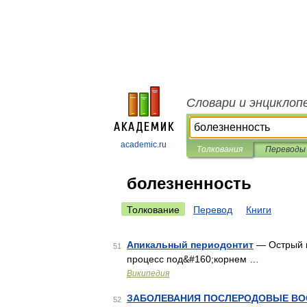
Словари и энциклоп
academic.ru
Толкования
Переводы
болезненность
Толкование
Перевод
Книги
Апикальный периодонтит
— Острый и
51
процесс под&#160;корнем …
Википедия
ЗАБОЛЕВАНИЯ ПОСЛЕРОДОВЫЕ В
52